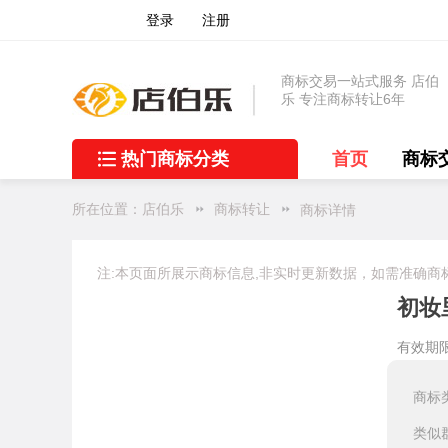
登录
注册
商标交易一站式服务 店伯
乐 专注商标转让6年
热门商标分类
首页
商标
所在位置：
店伯乐
商标转让
商标详情
注:本页面所展示商标信息,非实时更新数据，如需准确商
初妆
有效期限：
商标
类似