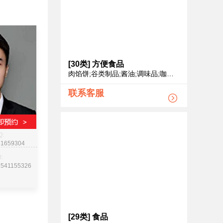
[30类]
方便食品
肉馅饼;谷类制品;酱油;调味品;咖啡;茶饮料;红糖;糖果;冰糖燕窝;蛋糕
联系客服
Q:
31659304
l:
3541155326
[29类]
食品