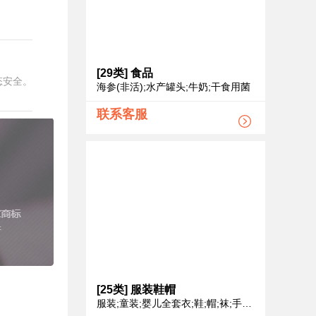
[29类]
食品
态安全。
海参(非活);水产罐头;牛奶;干食用菌
联系客服
[25类]
服装鞋帽
服装;童装;婴儿全套衣;鞋;帽;袜;手套（服装）;领带;围巾;腰带