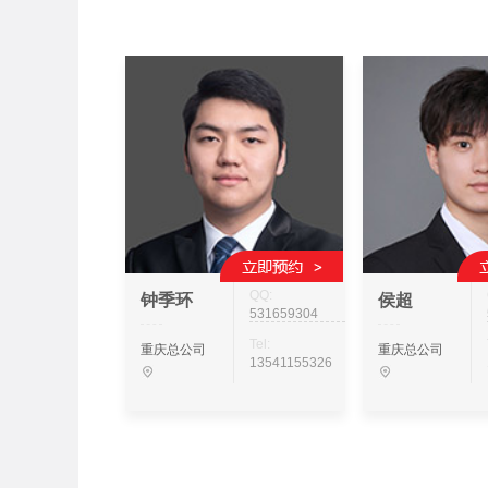
QQ:
钟季环
侯超
531659304
Tel:
重庆总公司
重庆总公司
13541155326