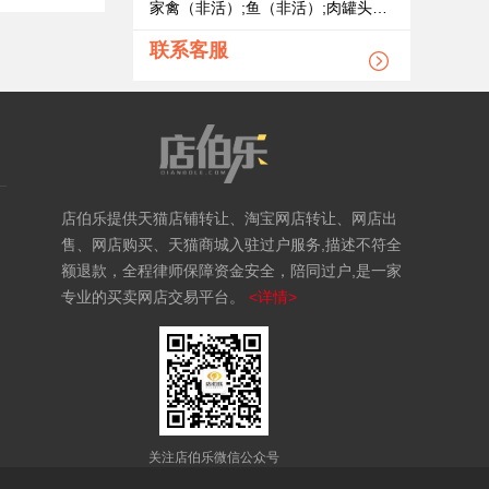
家禽（非活）;鱼（非活）;肉罐头;果酱;腌制蔬菜;蛋;牛奶;食用油;加工过的坚果;干食用菌
联系客服
店伯乐提供天猫店铺转让、淘宝网店转让、网店出
售、网店购买、天猫商城入驻过户服务,描述不符全
额退款，全程律师保障资金安全，陪同过户,是一家
专业的买卖网店交易平台。
<详情>
关注店伯乐微信公众号