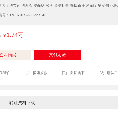
参考：
洗衣剂;洗发液;洗面奶;浴液;清洁制剂;香精油;美容面膜;染发剂;化妆
编号：
TM160032483223146
1.74万
￥
：
支付定金
立即购买
供证件
极速放款
支持线下
确认后
转让资料下载