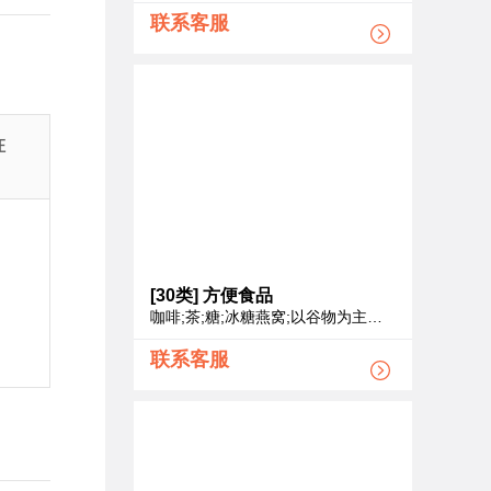
联系客服
证
[30类]
方便食品
咖啡;茶;糖;冰糖燕窝;以谷物为主的零食小吃;方便米饭;谷类制品;糕点;调味品;茶饮料
联系客服