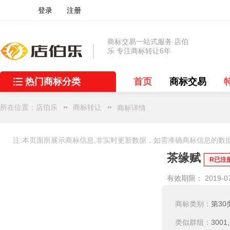
登录
注册
商标交易一站式服务 店伯
乐 专注商标转让6年
热门商标分类
首页
商标交易
所在位置：
店伯乐
商标转让
商标详情
注:本页面所展示商标信息,非实时更新数据，如需准确商标信息的数
茶缘赋
R已注
有效期限： 2019-07
商标类别：
第30
类似群组：
3001,