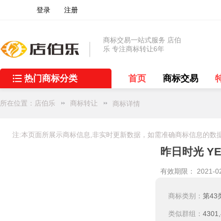
登录
注册
商标交易一站式服务 店伯
乐 专注商标转让6年
热门商标分类
首页
商标交易
所在位置：
店伯乐
商标转让
商标详情
注:本页面所展示商标信息,非实时更新数据，如需准确商标信息的数
昨日时光 YES
有效期限： 2021-02
商标类别：
第43
类似群组：
4301,