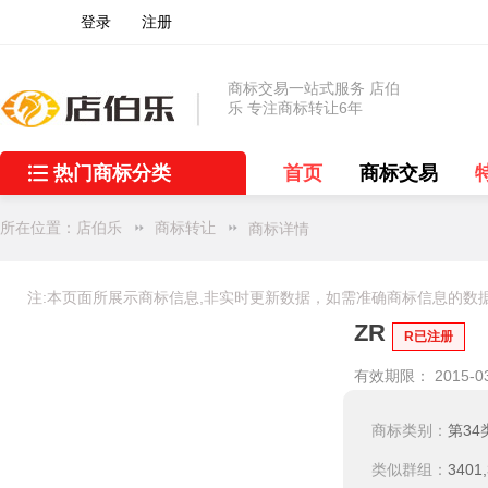
登录
注册
商标交易一站式服务 店伯
乐 专注商标转让6年
热门商标分类
首页
商标交易
所在位置：
店伯乐
商标转让
商标详情
注:本页面所展示商标信息,非实时更新数据，如需准确商标信息的数
ZR
R已注册
有效期限： 2015-03
商标类别：
第34
类似群组：
3401,